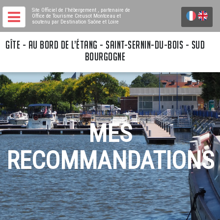
Site Officiel de l'hébergement
, partenaire de
Office de Tourisme Creusot Montceau
et
soutenu par Destination Saône et Loire
GÎTE - AU BORD DE L’ÉTANG - SAINT-SERNIN-DU-BOIS - SUD
BOURGOGNE
MES
RECOMMANDATIONS